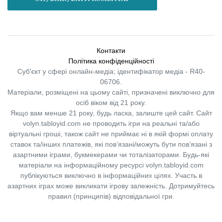
Контакти
Політика конфіденційності
Суб'єкт у сфері онлайн-медіа; ідентифікатор медіа - R40-
06706.
Матеріали, розміщені на цьому сайті, призначені виключно для
осіб віком від 21 року.
Якщо вам менше 21 року, будь ласка, залиште цей сайт.
Сайт
volyn.tabloyid.com не проводить ігри на реальні та/або
віртуальні гроші, також сайт не приймає ні в якій формі оплату
ставок та/інших платежів, які пов’язані/можуть бути пов’язані з
азартними іграми, букмекерами чи тоталізаторами. Будь-які
матеріали на інформаційному ресурсі volyn.tabloyid.com
публікуються виключно в інформаційних цілях. Участь в
азартних іграх може викликати ігрову залежність. Дотримуйтесь
правил (принципів) відповідальної гри.
Copyright © 2014-2026,
«Таблоїд Волині»
Використання матеріалів сайту