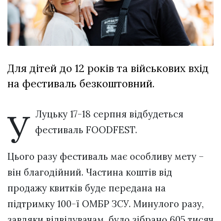
відбулася
XIX
29 Липня 2026
Спартакіада
551 переглядів
VolWe...
Всі розділи
Для дітей до 12 років та військових вхід
Персона
на фестиваль безкоштовний.
Лайф
Афіша
У
Луцьку 17-18 серпня відбудеться
ZONE 18+
фестиваль FOODFEST.
Контакти
Цього разу фестиваль має особливу мету –
Політика конфіденційності
він благодійний. Частина коштів від
продажу квитків буде передана на
підтримку 100-ї ОМБР ЗСУ. Минулого разу,
завдяки відвідувачам, було зібрано 605 тисяч