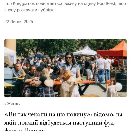
Ігор Кондратюк повертається вживу на сцену FoodFest, щоб
знову розкачати публіку.
22 Липня 2025
# Життя
«Ви так чекали на цю новину»: відомо, на
якій локації відбудеться наступний фуд-
фест у Луцьку