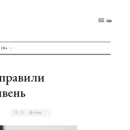
Ще
 18+
дправили
ивень
Print