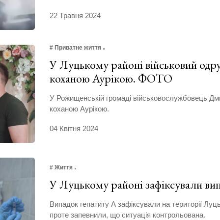
22 Травня 2024
# Приватне життя
У Луцькому районі військовий одру
коханою Аурікою. ФОТО
У Рожищенській громаді військовослужбовець Дм
коханою Аурікою.
04 Квітня 2024
# Життя
У Луцькому районі зафіксували вип
Випадок гепатиту А зафіксували на території Луць
проте запевнили, що ситуація контрольована.