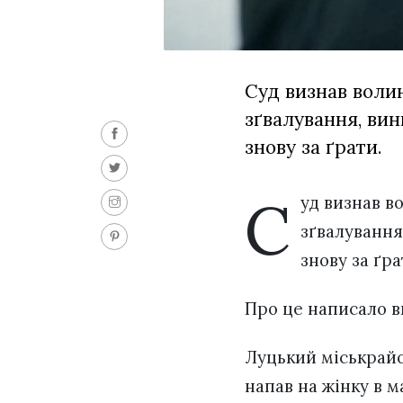
Суд визнав волин
зґвалування, вин
знову за ґрати.
С
уд визнав в
зґвалування
знову за ґра
Про це написало 
Луцький міськрайон
напав на жінку в 