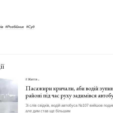
ів
#Розбійник
#суд
ії
# Життя
Пасажири кричали, аби водій зупи
районі під час руху задимівся авто
Зі слів свідків, водій автобуса №107 вийшов поди
але дим став ще більшим