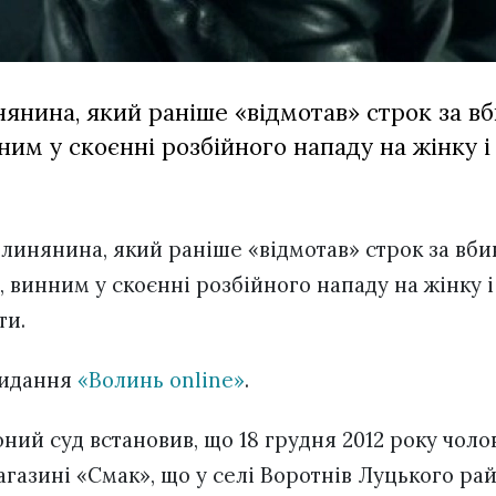
янина, який раніше «відмотав» строк за вб
ним у скоєнні розбійного нападу на жінку і
олинянина, який раніше «відмотав» строк за вбив
, винним у скоєнні розбійного нападу на жінку і
ти.
видання
«Волинь online»
.
ий суд встановив, що 18 грудня 2012 року чолов
магазині «Смак», що у селі Воротнів Луцького р