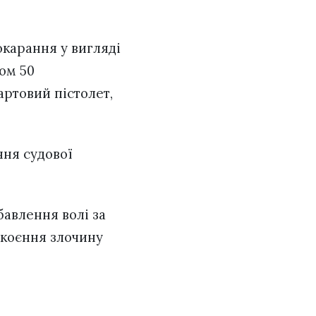
окарання у вигляді
лом 50
артовий пістолет,
ння судової
бавлення волі за
 скоєння злочину