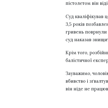
пістолетом він від
Суд кваліфікував 
3,5 років позбавле
гривень поврнули п
суд наказав знищ
Крім того, розбій
балістичної експе
Зауважимо, чоловік
вбивство і зґвалту
він ніде не працюв