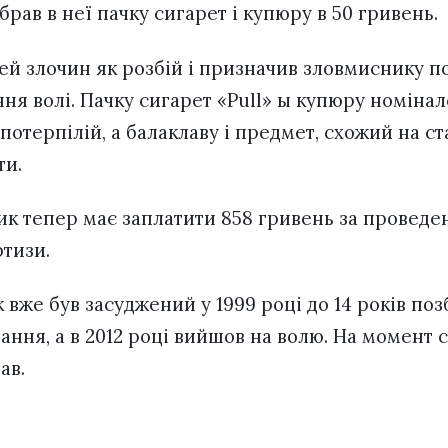
ібрав в неї пачку сигарет і купюру в 50 гривень.
цей злочин як розбій і призначив зловмиснику п
ння волі. Пачку сигарет «Pull» ы купюру номіна
отерпілій, а балаклаву і предмет, схожий на ст
ити.
ник тепер має заплатити 858 гривень за проведе
ртизи.
 вже був засуджений у 1999 році до 14 років поз
вання, а в 2012 році вийшов на волю. На момент
ав.