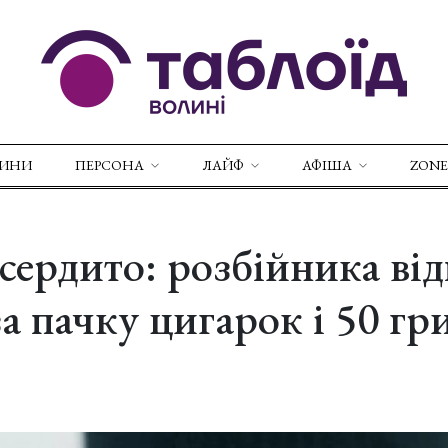
ВИНИ
ПЕРСОНА
ЛАЙФ
АФІША
ZONE
 сердито: розбійника ві
за пачку цигарок і 50 гр