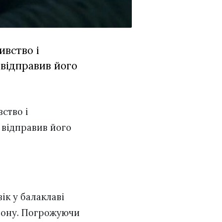
ивство і
 відправив його
ство і
 відправив його
ік у балаклаві
айону. Погрожуючи