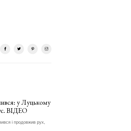
нився: у Луцькому
бус. ВІДЕО
вився і продовжив рух,