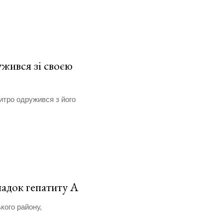
жився зі своєю
итро одружився з його
адок гепатиту А
кого району,